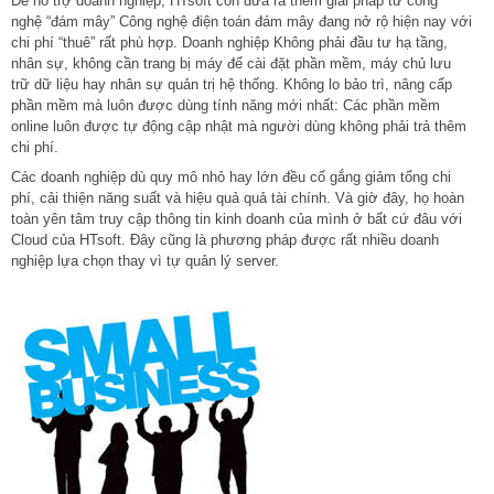
Để hỗ trợ doanh nghiệp, HTsoft còn đưa ra thêm giải pháp từ công
nghệ “đám mây” Công nghệ điện toán đám mây đang nở rộ hiện nay với
chi phí “thuê” rất phù hợp. Doanh nghiệp Không phải đầu tư hạ tầng,
nhân sự, không cần trang bị máy để cài đặt phần mềm, máy chủ lưu
trữ dữ liệu hay nhân sự quản trị hệ thống. Không lo bảo trì, nâng cấp
phần mềm mà luôn được dùng tính năng mới nhất: Các phần mềm
online luôn được tự động cập nhật mà người dùng không phải trả thêm
chi phí.
Các doanh nghiệp dù quy mô nhỏ hay lớn đều cố gắng giảm tổng chi
phí, cải thiện năng suất và hiệu quả quả tài chính. Và giờ đây, họ hoàn
toàn yên tâm truy cập thông tin kinh doanh của mình ở bất cứ đâu với
Cloud của HTsoft. Đây cũng là phương pháp được rất nhiều doanh
nghiệp lựa chọn thay vì tự quản lý server.