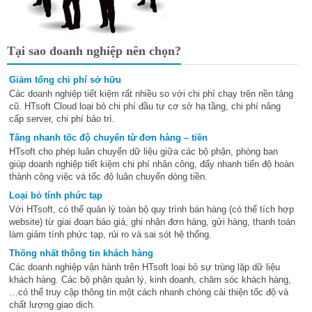
Tại sao doanh nghiệp nên chọn?
Giảm tổng chi phí sở hữu
Các doanh nghiệp tiết kiệm rất nhiều so với chi phí chạy trên nền tảng
cũ. HTsoft Cloud loại bỏ chi phí đầu tư cơ sở hạ tầng, chi phí nâng
cấp server, chi phí bảo trì.
Tăng nhanh tốc độ chuyển từ đơn hàng – tiền
HTsoft cho phép luân chuyển dữ liệu giữa các bộ phận, phòng ban
giúp doanh nghiệp tiết kiệm chi phí nhân công, đẩy nhanh tiến độ hoàn
thành công việc và tốc độ luân chuyển dòng tiền.
Loại bỏ tính phức tạp
Với HTsoft, có thể quản lý toàn bộ quy trình bán hàng (có thể tích hợp
website) từ giai đoạn báo giá, ghi nhận đơn hàng, gửi hàng, thanh toán
làm giảm tính phức tạp, rủi ro và sai sót hệ thống.
Thống nhất thông tin khách hàng
Các doanh nghiệp vận hành trên HTsoft loại bỏ sự trùng lặp dữ liệu
khách hàng. Các bộ phận quản lý, kinh doanh, chăm sóc khách hàng,
…có thể truy cập thông tin một cách nhanh chóng cải thiện tốc độ và
chất lượng giao dịch.