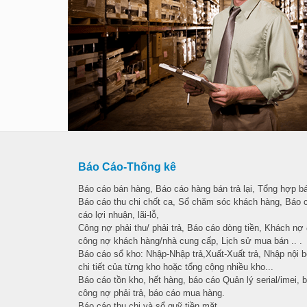
Báo Cáo-Thống kê
Báo cáo bán hàng, Báo cáo hàng bán trả lại, Tổng hợp bá
Báo cáo thu chi chốt ca, Sổ chăm sóc khách hàng, Báo 
cáo lợi nhuận, lãi-lỗ,
Công nợ phải thu/ phải trả, Báo cáo dòng tiền, Khách nợ
công nợ khách hàng/nhà cung cấp, Lịch sử mua bán .. .
Báo cáo sổ kho: Nhập-Nhập trả,Xuất-Xuất trả, Nhập nội b
chi tiết của từng kho hoặc tổng cộng nhiều kho...
Báo cáo tồn kho, hết hàng, báo cáo Quản lý serial/imei, b
công nợ phải trả, báo cáo mua hàng.
Báo cáo thu chi và sổ quỹ tiền mặt