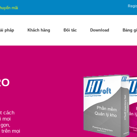
Regis
huyến mãi
ải pháp
Khách hàng
Đối tác
Download
Bảng g
RO
ột cách
i mọi
 gọn,
 trên mọi