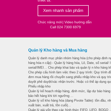
thiết bị.
Xem nhanh sản phẩm
Chức năng mới
| Video hướng dẫn
Call 024 7300 6979
Quản lý Kho hàng và Mua hàng
Quản lý danh mục phân nhóm hàng hóa (cho phép định n
hàng hóa n cấp) - Quản lý hàng hóa, Lô, Date, số serial/
serial/IMEI… Cho phép khai báo và quản lý n kho hàng k
Cho phép cấu hình làm việc theo 2 quy trình: Quy trình 
đơn mua hàng rồi chuyển sang phiếu nhập kho và quy tr
duyệt phê duyệt/xác nhận trước. Hoặc có thể áp dụng quy
Phiếu nhập kho
Quản lý kế hoạch nhập hàng, định mức, lập dự báo hàng 
bảo hết hàng khi tới ngưỡng ...
Quản lý sổ kho hàng hóa (dạng Pivote Table): tồn đầu, nhậ
xuất bán, xuất trả, tồn cuối)...
Quản lý giá vốn theo các hình thức FIFO, LIFO, BQGQ ...