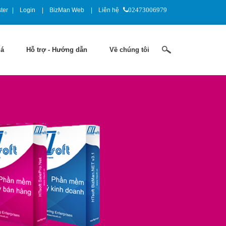
ter
Login
BizMan Web
Liên hệ
02473006979
iá
Hỗ trợ - Hướng dẫn
Về chúng tôi