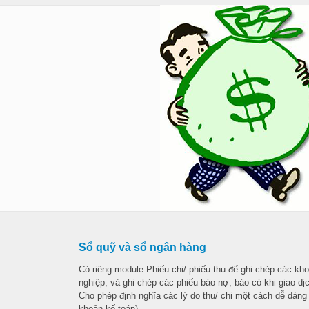
Sổ quỹ và sổ ngân hàng
Có riêng module Phiếu chi/ phiếu thu để ghi chép các kh
nghiệp, và ghi chép các phiếu báo nợ, báo có khi giao dị
Cho phép định nghĩa các lý do thu/ chi một cách dễ dàng
khoản kế toán).