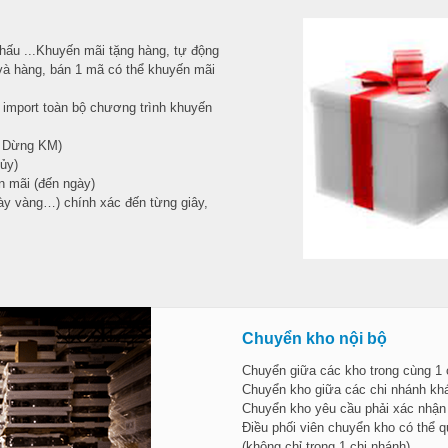
khấu ...Khuyến mãi tặng hàng, tự động
và hàng, bán 1 mã có thể khuyến mãi
import toàn bộ chương trình khuyến
/ Dừng KM)
ủy)
n mãi (đến ngày)
y vàng…) chính xác đến từng giây,
Chuyển kho nội bộ
Chuyển giữa các kho trong cùng 1 
Chuyển kho giữa các chi nhánh khá
Chuyển kho yêu cầu phải xác nhận
Điều phối viên chuyển kho có thể q
(không chỉ trong 1 chi nhánh).