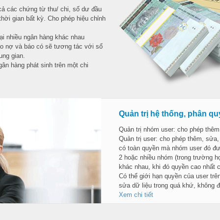
cả các chứng từ thu/ chi, số dư đầu
hời gian bất kỳ. Cho phép hiệu chỉnh
tại nhiều ngân hàng khác nhau
áo nợ và báo có sẽ tương tác với sổ
ung gian.
ân hàng phát sinh trên một chi
Quản trị hệ thống, phân q
Quản trị nhóm user: cho phép thêm
Quản trị user: cho phép thêm, sửa
có toàn quyền mà nhóm user đó đượ
2 hoặc nhiều nhóm (trong trường 
khác nhau, khi đó quyền cao nhất 
Có thể giới hạn quyền của user tr
sửa dữ liệu trong quá khứ, không 
Xem chi tiết