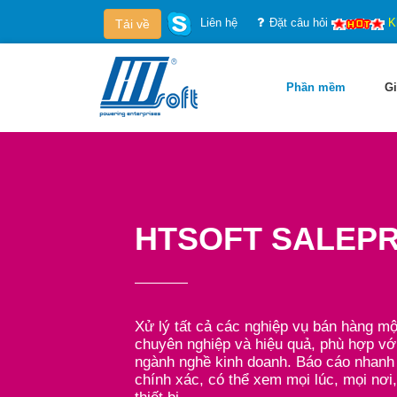
Liên hệ
Đặt câu hỏi
K
Tải về
Phần mềm
Gi
HTSOFT SALEP
Xử lý tất cả các nghiệp vụ bán hàng m
chuyên nghiệp và hiệu quả, phù hợp vớ
ngành nghề kinh doanh. Báo cáo nhanh
chính xác, có thể xem mọi lúc, mọi nơi,